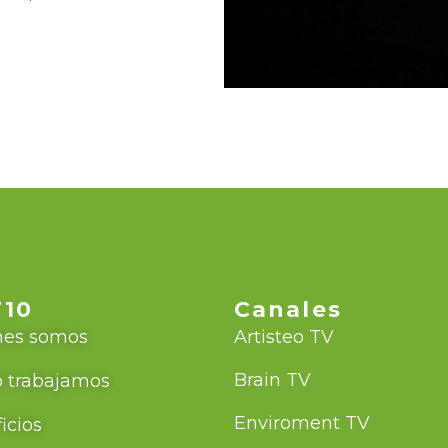
10
Canales
nes somos
Artisteo TV
Brain TV
 trabajamos
Enviroment TV
icios