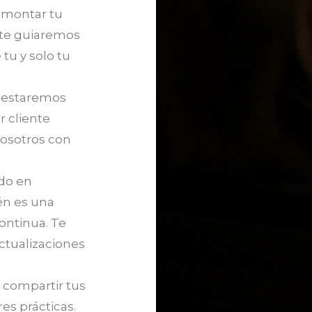
a montar tu
 te guiaremos
 tu y solo tu
e estaremos
r cliente
nosotros con
do en
én es una
ontinua. Te
ctualizaciones
 compartir tus
es prácticas.