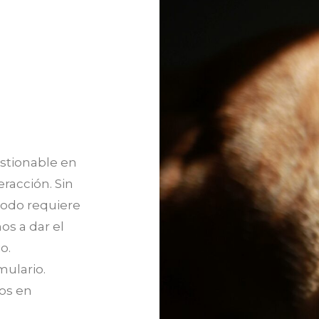
stionable en
eracción. Sin
odo requiere
s a dar el
o.
mulario.
os en